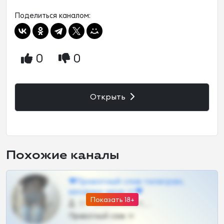
Поделиться каналом:
0
0
Открыть
Похожие каналы
❤Приватный слив телеграм,
шкодных шкур тг❤
Показать 18+
57 •
@SZu3ll3sCatt_bot
Приватный слив тг