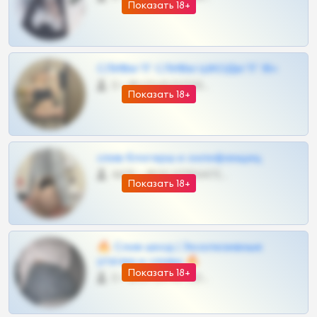
Показать 18+
СЛИВЫ ТГ СЛИВЫ ШКОДЫ ТГ 18+
0 •
@VIPARHIVS55BOT
Показать 18+
слив блогерш и онлифанщиц
4675 •
@MILKPRIVATES39BOT
Показать 18+
🔥 Слив шкод | Эксклюзивные
утечки и сливы 🔥
Показать 18+
0 •
@OPLATAPODPSK1BOT