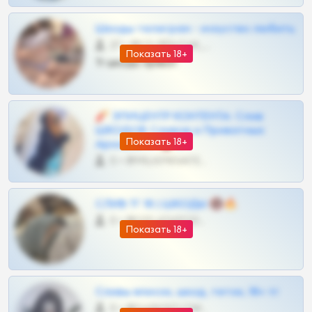
Шкоды телеграм - искуство любить
27 •
@SZu3ll3sCatt_bot
Показать 18+
Тг шкоды приват
🧨 ЭПИЦЕНТР КОНТЕНТА: Слив
ШКОДОВ Сливов и Приватных
Показать 18+
Архивов ТГ 🔞💎
0 •
@MILKPRIVATES39BOT
СЛИВ ТГ 18 | ШКОДЫ 🔞🔥
0 •
@OPLATAPODPSK1BOT
Показать 18+
Сливы вписок, шкод, теток, 18+ тг
0 •
@DARK15FLOWSBOT