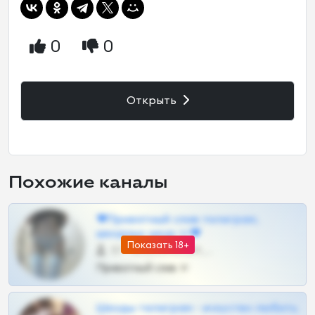
0
0
Открыть
Похожие каналы
❤Приватный слив телеграм,
шкодных шкур тг❤
Показать 18+
57 •
@SZu3ll3sCatt_bot
Приватный слив тг
Шкоды телеграм - искуство любить