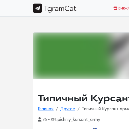
БИРЖ
Типичный Курсан
Главная
Другое
Типичный Курсант Арм
76 • @tipichniy_kursant_army