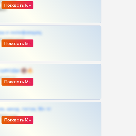
@SZu3ll3sCatt_bot
Показать 18+
ват
рш и онлифанщиц
@MILKPRIVATES39BOT
Показать 18+
 | ШКОДЫ 🔞🔥
@OPLATAPODPSK1BOT
Показать 18+
к, шкод, теток, 18+ тг
@DARK15FLOWSBOT
Показать 18+