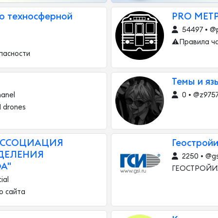
 о техносферной
PRO МЕТ
54497 • @
⚠️Правила ча
пасности
Темы и яз
hanel
0 • @z975
I drones
АССОЦИАЦИЯ
Геострой
ДЕЛЕНИЯ
2250 • @gs
А"
ГЕОСТРОЙИ
ial
о сайта