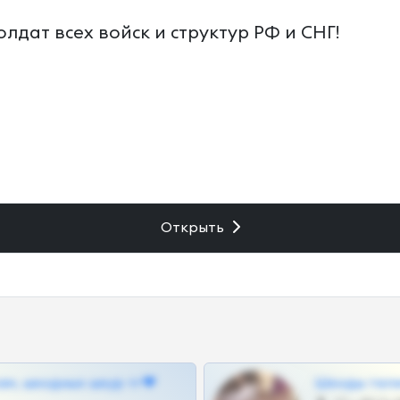
олдат всех войск и структур РФ и СНГ!
Открыть
ам, шкодных шкур тг❤
Шкоды теле