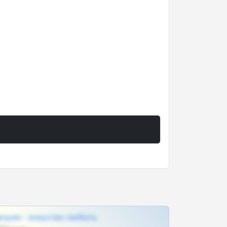
грам - искуство любить