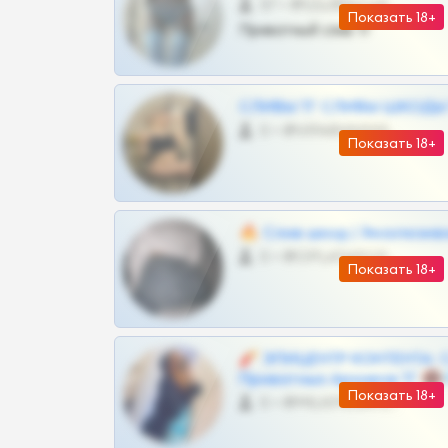
57 •
@SZu3ll3sCatt_bot
Показать 18+
Приватный слив тг
СЛИВЫ ТГ СЛИВЫ ШКОДЫ Т
0 •
@VIPARHIVS55BOT
Показать 18+
🔥 Слив шкод | Эксклюзив
0 •
@OPLATAPODPSK1BOT
Показать 18+
🧨 ЭПИЦЕНТР КОНТЕНТА: 
Приватных Архивов ТГ 🔞
Показать 18+
0 •
@MILKPRIVATES39BOT