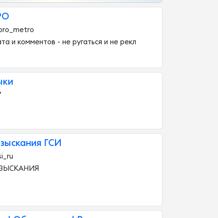
РО
pro_metro
та и комментов - не ругаться и не рекл
ыки
7
изыскания ГСИ
i_ru
ЗЫСКАНИЯ