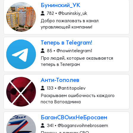
Бунинский_УК
782 • @buninskiy_uk
Добро пожаловать в канал
управляющей компании!
Теперь в Telegram!
85 • @nowintelegram1
Про людей, которые оказывается
теперь в Телеграм
Анти-Тополев
133 • @antitopolev
Раскрываем ошибочность каждого
поста Ватоадмина
БаганСВОихНеБросаем
341 • @bagansvoihnebrosaem