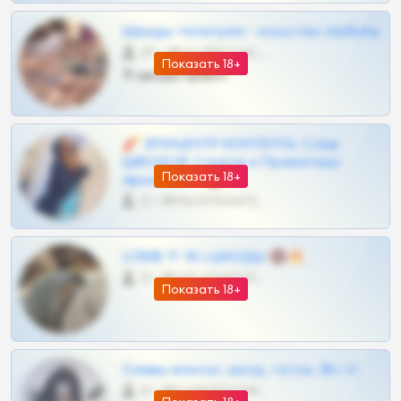
Шкоды телеграм - искуство любить
27 •
@SZu3ll3sCatt_bot
Показать 18+
Тг шкоды приват
🧨 ЭПИЦЕНТР КОНТЕНТА: Слив
ШКОДОВ Сливов и Приватных
Показать 18+
Архивов ТГ 🔞💎
0 •
@MILKPRIVATES39BOT
СЛИВ ТГ 18 | ШКОДЫ 🔞🔥
0 •
@OPLATAPODPSK1BOT
Показать 18+
Сливы вписок, шкод, теток, 18+ тг
0 •
@DARK15FLOWSBOT