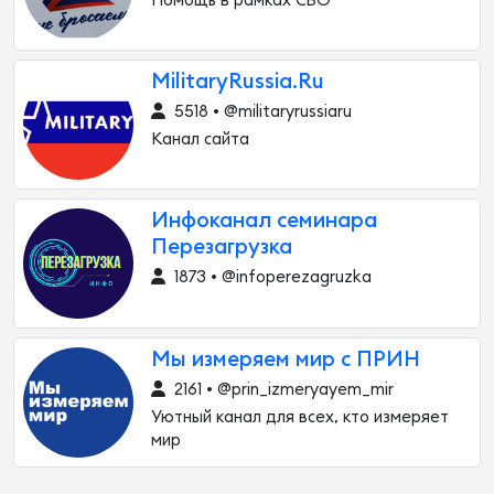
Помощь в рамках СВО
MilitaryRussia.Ru
5518 • @militaryrussiaru
Канал сайта
Инфоканал семинара
Перезагрузка
1873 • @infoperezagruzka
Мы измеряем мир с ПРИН
2161 • @prin_izmeryayem_mir
Уютный канал для всех, кто измеряет
мир