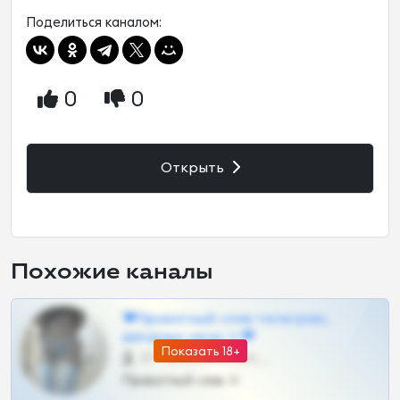
Поделиться каналом:
0
0
Открыть
Похожие каналы
❤Приватный слив телеграм,
шкодных шкур тг❤
Показать 18+
57 •
@SZu3ll3sCatt_bot
Приватный слив тг