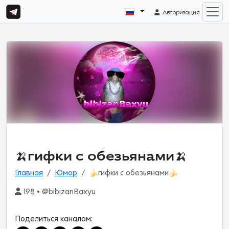
Авторизация
🍌гифки с обезьянами🍌
Главная
Юмор
🍌гифки с обезьянами🍌
198 • @bibizanBaxyu
Поделиться каналом: