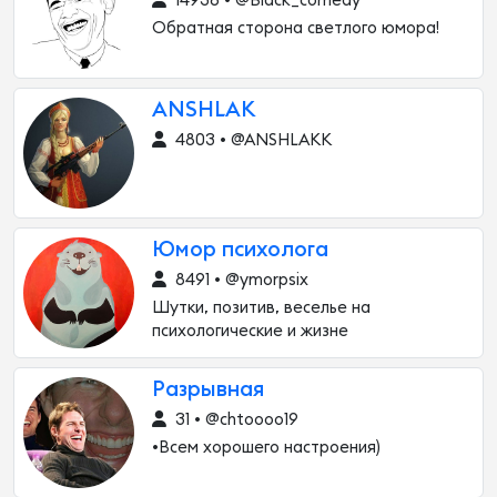
14936 • @Black_comedy
Обратная сторона светлого юмора!
ANSHLAK
4803 • @ANSHLAKK
Юмор психолога
8491 • @ymorpsix
Шутки, позитив, веселье на
психологические и жизне
Разрывная
31 • @chtoooo19
•Всем хорошего настроения)