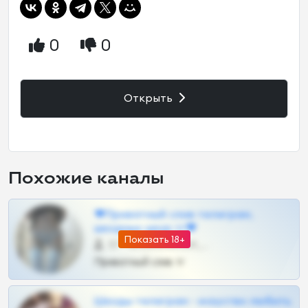
0
0
Открыть
Похожие каналы
❤Приватный слив телеграм,
шкодных шкур тг❤
Показать 18+
57 •
@SZu3ll3sCatt_bot
Приватный слив тг
Шкоды телеграм - искуство любить