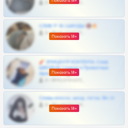
Показать 18+
0 •
@OPLATAPODPSK1BOT
СЛИВ ТГ 18 | ШКОДЫ 🔞🔥
0 •
@OPLATAPODPSK1BOT
Показать 18+
🧨 ЭПИЦЕНТР КОНТЕНТА: Слив
ШКОДОВ Сливов и Приватных
Показать 18+
Архивов ТГ 🔞💎
0 •
@MILKPRIVATES39BOT
Сливы вписок, шкод, теток, 18+ тг
0 •
@DARK15FLOWSBOT
Показать 18+