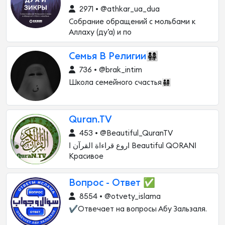
2971 • @athkar_ua_dua
Собрание обращений с мольбами к
Аллаху (ду’а) и по
Семья В Религии👨‍👩‍👧‍👧
736 • @brak_intim
Школа семейного счастья👨‍👩‍👧‍👧
Quran.TV
453 • @Beautiful_QuranTV
اروع قراءاة القرآن ا Beautiful QORANا
Красивое
Вопрос - Ответ ✅
8554 • @otvety_islama
✔️Отвечает на вопросы Абу Зальзаля.