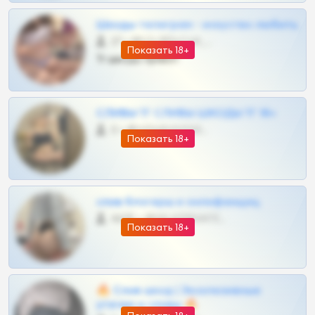
Шкоды телеграм - искуство любить
27 •
@SZu3ll3sCatt_bot
Показать 18+
Тг шкоды приват
СЛИВЫ ТГ СЛИВЫ ШКОДЫ ТГ 18+
0 •
@VIPARHIVS55BOT
Показать 18+
слив блогерш и онлифанщиц
4675 •
@MILKPRIVATES39BOT
Показать 18+
🔥 Слив шкод | Эксклюзивные
утечки и сливы 🔥