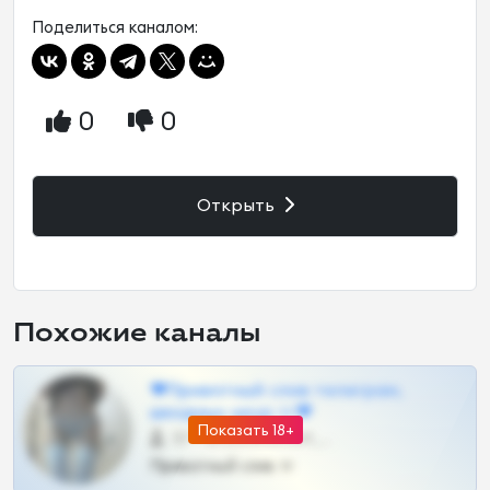
Поделиться каналом:
0
0
Открыть
Похожие каналы
❤Приватный слив телеграм,
шкодных шкур тг❤
Показать 18+
57 •
@SZu3ll3sCatt_bot
Приватный слив тг