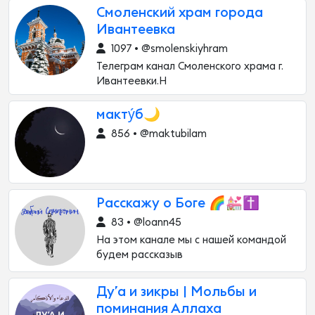
Смоленский храм города
Ивантеевка
1097 • @smolenskiyhram
Телеграм канал Смоленского храма г.
Ивантеевки.Н
макту́б🌙
856 • @maktubilam
Расскажу о Боге 🌈💒✝
83 • @loann45
На этом канале мы с нашей командой
будем рассказыв
Ду’а и зикры | Мольбы и
поминания Аллаха