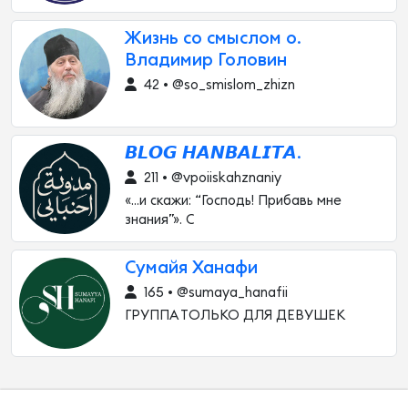
Жизнь со смыслом о.
Владимир Головин
42 • @so_smislom_zhizn
𝘽𝙇𝙊𝙂 𝙃𝘼𝙉𝘽𝘼𝙇𝙄𝙏𝘼.
211 • @vpoiiskahznaniy
«…и скажи: “Господь! Прибавь мне
знания”». С
Сумайя Ханафи
165 • @sumaya_hanafii
ГРУППА ТОЛЬКО ДЛЯ ДЕВУШЕК