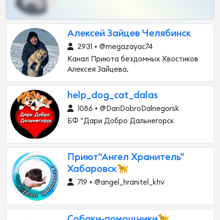
Алексей Зайцев Челябинск
2931 • @megazayac74
Канал Приюта бездомных Хвостиков
Алексея Зайцева,
help_dog_cat_dalas
1086 • @DariDobroDalnegorsk
БФ "Дари Добро Дальнегорск
Приют"Ангел Хранитель"
Хабаровск🦮
719 • @angel_hranitel_khv
Собаки-помощники🦮