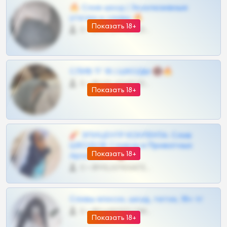
🔥 Слив шкод | Эксклюзивные
утечки и сливы 🔥
Показать 18+
0 •
@OPLATAPODPSK1BOT
СЛИВ ТГ 18 | ШКОДЫ 🔞🔥
0 •
@OPLATAPODPSK1BOT
Показать 18+
🧨 ЭПИЦЕНТР КОНТЕНТА: Слив
ШКОДОВ Сливов и Приватных
Показать 18+
Архивов ТГ 🔞💎
0 •
@MILKPRIVATES39BOT
Сливы вписок, шкод, теток, 18+ тг
0 •
@DARK15FLOWSBOT
Показать 18+