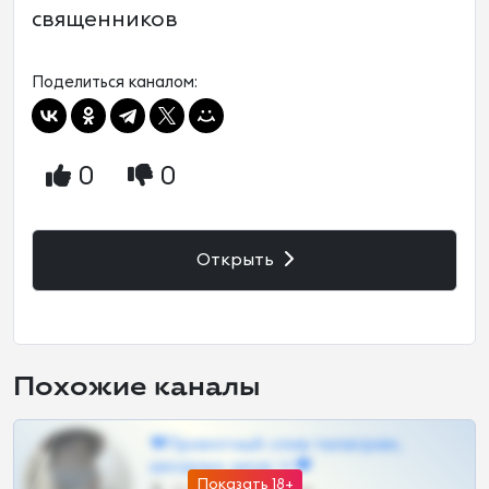
священников
Поделиться каналом:
0
0
Открыть
Похожие каналы
❤Приватный слив телеграм,
шкодных шкур тг❤
Показать 18+