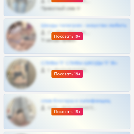
57 •
@SZu3ll3sCatt_bot
Приватный слив тг
Шкоды телеграм - искуство любить
27 •
@SZu3ll3sCatt_bot
Показать 18+
Тг шкоды приват
СЛИВЫ ТГ СЛИВЫ ШКОДЫ ТГ 18+
0 •
@VIPARHIVS55BOT
Показать 18+
слив блогерш и онлифанщиц
4675 •
@MILKPRIVATES39BOT
Показать 18+