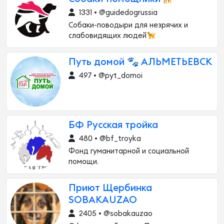
1331 • @guidedogrussia
Собаки-поводыри для незрячих и
слабовидящих людей🦮
Путь домой 🐾 АЛЬМЕТЬЕВСК
497 • @pyt_domoi
БФ Русская тройка
480 • @bf_troyka
Фонд гуманитарной и социальной
помощи.
Приют Щербинка
SOBAKAUZAO
2405 • @sobakauzao