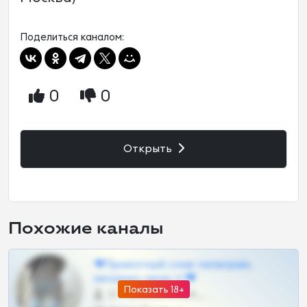
Поделиться каналом:
0
0
Открыть
Похожие каналы
❤Приватный слив телеграм,
шкодных шкур тг❤
Показать 18+
57 •
@SZu3ll3sCatt_bot