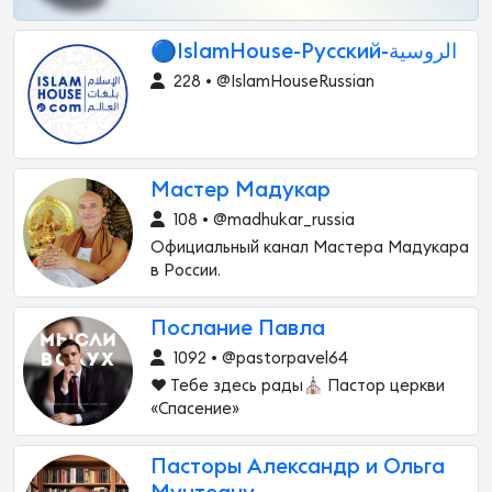
🔵IslamHouse-Русский-الروسية
228 • @IslamHouseRussian
Мастер Мадукар
108 • @madhukar_russia
Официальный канал Мастера Мадукара
в России.
Послание Павла
1092 • @pastorpavel64
❤️ Тебе здесь рады⛪️ Пастор церкви
«Спасение»
Пасторы Александр и Ольга