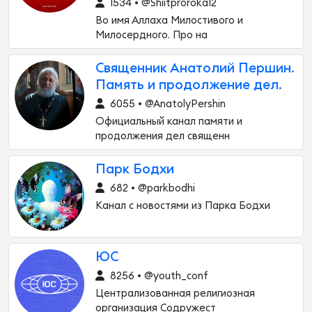
1534 • @Shiitproroka12
Во имя Аллаха Милостивого и
Милосердного. Про на
Священник Анатолий Першин.
Память и продолжение дел.
6055 • @AnatolyPershin
Официальный канал памяти и
продолжения дел священн
Парк Бодхи
682 • @parkbodhi
Канал с новостями из Парка Бодхи
ЮС
8256 • @youth_conf
Централизованная религиозная
организация Содружест