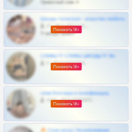
Приватный слив тг
Шкоды телеграм - искуство любить
27 •
@SZu3ll3sCatt_bot
Показать 18+
Тг шкоды приват
СЛИВЫ ТГ СЛИВЫ ШКОДЫ ТГ 18+
0 •
@VIPARHIVS55BOT
Показать 18+
слив блогерш и онлифанщиц
4675 •
@MILKPRIVATES39BOT
Показать 18+
🔥 Слив шкод | Эксклюзивные