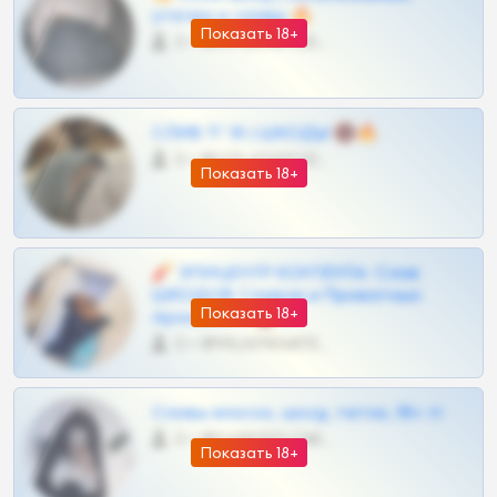
утечки и сливы 🔥
Показать 18+
0 •
@OPLATAPODPSK1BOT
СЛИВ ТГ 18 | ШКОДЫ 🔞🔥
0 •
@OPLATAPODPSK1BOT
Показать 18+
🧨 ЭПИЦЕНТР КОНТЕНТА: Слив
ШКОДОВ Сливов и Приватных
Показать 18+
Архивов ТГ 🔞💎
0 •
@MILKPRIVATES39BOT
Сливы вписок, шкод, теток, 18+ тг
0 •
@DARK15FLOWSBOT
Показать 18+