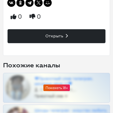
0
0
Открыть
Похожие каналы
❤Приватный слив телеграм,
шкодных шкур тг❤
Показать 18+
57 •
@SZu3ll3sCatt_bot
Приватный слив тг
Шкоды телеграм - искуство любить