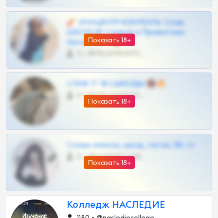
🧨 ЭПИЦЕНТР КОНТЕНТА: Слив
ШКОДОВ Сливов и Приватных
Показать 18+
Архивов ТГ 🔞💎
0 •
@MILKPRIVATES39BOT
СЛИВ ТГ 18 | ШКОДЫ 🔞🔥
0 •
@OPLATAPODPSK1BOT
Показать 18+
Сливы вписок, шкод, теток, 18+ тг
0 •
@DARK15FLOWSBOT
Показать 18+
Колледж НАСЛЕДИЕ