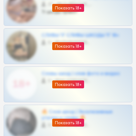
27 •
@SZu3ll3sCatt_bot
Показать 18+
Тг шкоды приват
СЛИВЫ ТГ СЛИВЫ ШКОДЫ ТГ 18+
0 •
@VIPARHIVS55BOT
Показать 18+
Сливы шкод | слив фото и видео
0 •
@MILKPRIVATES39BOT
Показать 18+
🔥 Слив шкод | Эксклюзивные
утечки и сливы 🔥
Показать 18+
0 •
@OPLATAPODPSK1BOT