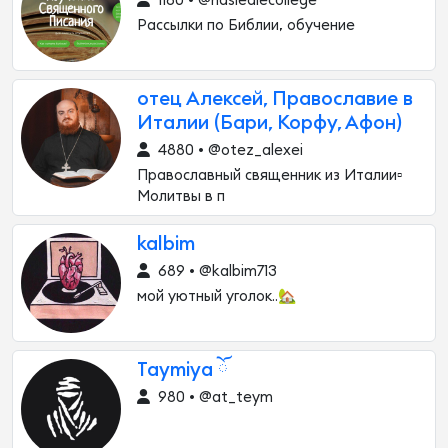
1180 • @naslediecollege
Рассылки по Библии, обучение
отец Алексей, Православие в
Италии (Бари, Корфу, Афон)
4880 • @otez_alexei
Православный священник из Италии▫️
Молитвы в п
kalbim
689 • @kalbim713
мой уютный уголок..🏡
Taymiya ོ
980 • @at_teym