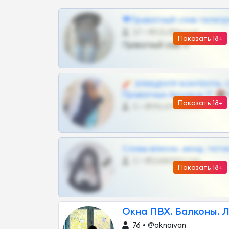
❤Приватный слив телегр
57 •
@SZu3ll3sCatt_bot
Показать 18+
Приватный слив тг
🧨 ЭПИЦЕНТР КОНТЕНТА: 
Приватных Архивов ТГ 🔞
Показать 18+
0 •
@MILKPRIVATES39BOT
Сливы вписок, шкод, теток,
0 •
@DARK15FLOWSBOT
Показать 18+
Окна ПВХ. Балконы. 
76 • @oknaivan