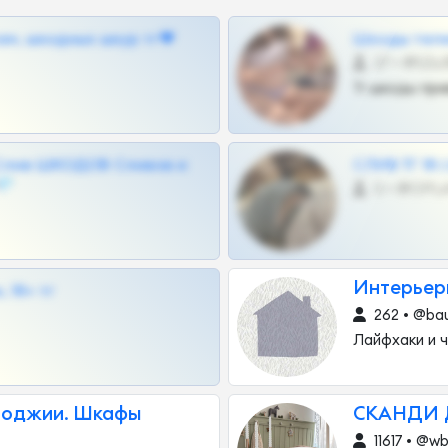
ам, шкодных шкур тг❤
Шкоды теле
27 •
Тг шкоды при
Слив ШКОДОВ Сливов и
СЛИВ ТГ 18
💎
0 •
Интерьерн
 18+ тг
262 • @ba
Лайфхаки и ч
Лоджии. Шкафы
СКАНДИ Д
11617 • @w