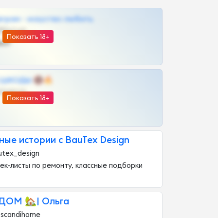
грам - искуство любить
@SZu3ll3sCatt_bot
Показать 18+
ват
 | ШКОДЫ 🔞🔥
@OPLATAPODPSK1BOT
Показать 18+
ые истории с BauTex Design
utex_design
ек-листы по ремонту, классные подборки
ОМ 🏡| Ольга
bscandihome