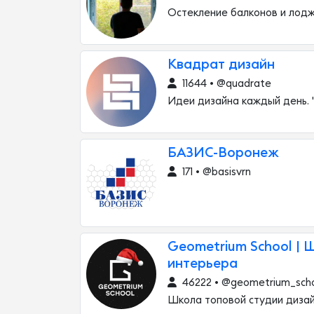
Остекление балконов и лод
Квадрат дизайн
11644 • @quadrate
Идеи дизайна каждый день. 
БАЗИС-Воронеж
171 • @basisvrn
Geometrium School | 
интерьера
46222 • @geometrium_sch
Школа топовой студии диза