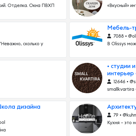
жий. Отделка. Окна ПВХП
«Вкусный» ин
Мебель-т
7088 • @oli
"Неважно, сколько у
В Olissys мо
• студии 
интерьер 
12646 • @s
smallkvartira
Школа дизайна
Архитект
79 • @kuhn
ool
Кухня – это 
йна