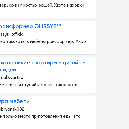
терьер из простых вещей. Хюгге находки
рансформер OLISSYS™
ssys_official
жно заказать: #мебельтрансформер, #кро
и маленькие квартиры • дизайн •
• идеи
mallkvartira
 • идеи для студий и маленьких кварти
ура мебели
ibryansk032
не только место приготовления еды, это