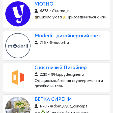
УЮТНО
6873 • @uutno_ru
🎓Школа уюта⚡️Присоединиться к нам
Moderli - дизайнерский свет
768 • @moderliru
Счастливый Дизайнер
2210 • @Happydesignerru
Официальный канал студииремонта и
дизайна интерь
ВЕТКА СИРЕНИ
1773 • @dom_uyut_concept
----♻️ Идеи дизайна и штучки,