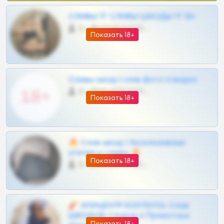
СЛИВЫ ТГ СЛИВЫ ШКОДЫ ТГ 18+
0 •
@VIPARHIVS55BOT
Показать 18+
Сливы шкод | слив фото и видео
0 •
@MILKPRIVATES39BOT
Показать 18+
🔥 Слив шкод | Эксклюзивные
утечки и сливы 🔥
Показать 18+
0 •
@OPLATAPODPSK1BOT
🧨 ЭПИЦЕНТР КОНТЕНТА: Слив
ШКОДОВ Сливов и Приватных
Показать 18+