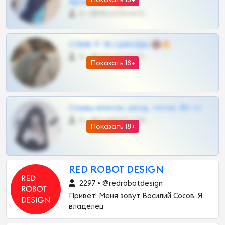
Архивов ТГ 🔞💎
0 •
@MILKPRIVATES39BOT
СЛИВ ТГ 18 | ШКОДЫ 🔞🔥
0 •
@OPLATAPODPSK1BOT
Показать 18+
Сливы вписок, шкод, теток, 18+ тг
0 •
@DARK15FLOWSBOT
Показать 18+
RED ROBOT DESIGN
2297 • @redrobotdesign
Привет! Меня зовут Василий Сосов. Я
владелец