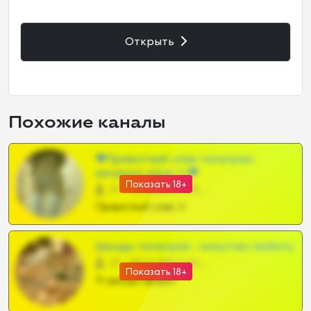
Открыть
Похожие каналы
❤Приватный слив телеграм,
шкодных шкур тг❤
Показать 18+
57 •
@SZu3ll3sCatt_bot
Приватный слив тг
Шкоды телеграм - искуство любить
27 •
@SZu3ll3sCatt_bot
Показать 18+
Тг шкоды приват