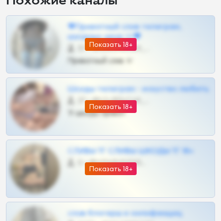
Похожие каналы
❤Приватный слив телеграм,
шкодных шкур тг❤
Показать 18+
57 •
@SZu3ll3sCatt_bot
Приватный слив тг
Шкоды телеграм - искуство любить
27 •
@SZu3ll3sCatt_bot
Показать 18+
Тг шкоды приват
СЛИВЫ ТГ СЛИВЫ ШКОДЫ ТГ 18+
0 •
@VIPARHIVS55BOT
Показать 18+
слив блогерш и онлифанщиц