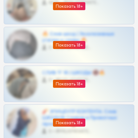
4675 •
@MILKPRIVATES39BOT
Показать 18+
🔥 Слив шкод | Эксклюзивные
утечки и сливы 🔥
Показать 18+
0 •
@OPLATAPODPSK1BOT
СЛИВ ТГ 18 | ШКОДЫ 🔞🔥
0 •
@OPLATAPODPSK1BOT
Показать 18+
🧨 ЭПИЦЕНТР КОНТЕНТА: Слив
ШКОДОВ Сливов и Приватных
Показать 18+
Архивов ТГ 🔞💎
0 •
@MILKPRIVATES39BOT