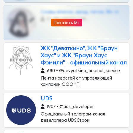
Сливы вписок, шкод, теток, 18+ тг
0 •
@DARK15FLOWSBOT
Показать 18+
ЖК "Девяткино", ЖК "Браун
Хаус" и ЖК "Браун Хаус
Фэмили" - официальный канал
680 • @devyatkino_arsenal_service
Лента новостей от управляющей
компании ООО "П
UDS
1907 • @uds_developer
Официальный телеграм-канал
девелопера UDSСтрои