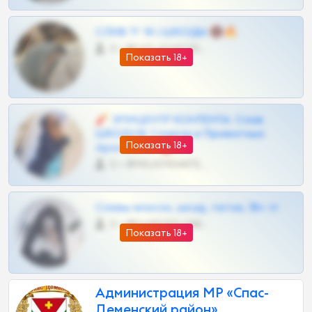
СЛИВ ТГ 18 | ШКОДЫ 🔞🔥
0 •
@OPLATAPODPSK1BOT
Показать 18+
🧨 ЭПИЦЕНТР КОНТЕНТА: Слив
ШКОДОВ Сливов и Приватных
Показать 18+
Архивов ТГ 🔞💎
0 •
@MILKPRIVATES39BOT
Сливы вписок, шкод, теток, 18+ тг
0 •
@DARK15FLOWSBOT
Показать 18+
Администрация МР «Спас-
Деменский район»