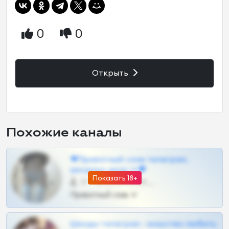
0
0
Открыть
Похожие каналы
❤Приватный слив телеграм,
шкодных шкур тг❤
Показать 18+
57 •
@SZu3ll3sCatt_bot
Приватный слив тг
Шкоды телеграм - искуство любить