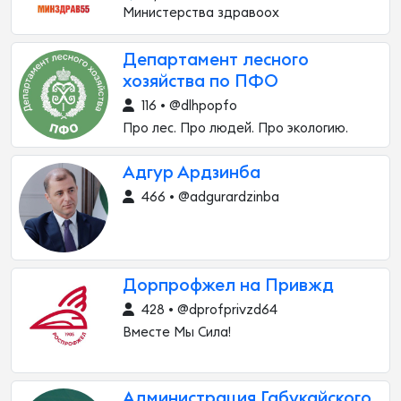
Министерства здравоох
Департамент лесного
хозяйства по ПФО
116 • @dlhpopfo
Про лес. Про людей. Про экологию.
Адгур Ардзинба
466 • @adgurardzinba
Дорпрофжел на Привжд
428 • @dprofprivzd64
Вместе Мы Сила!
Администрация Габукайского