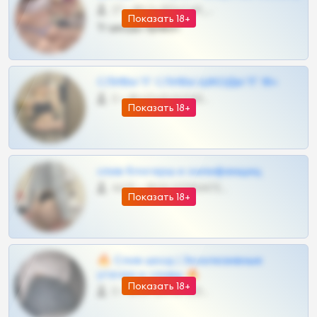
27 •
@SZu3ll3sCatt_bot
Показать 18+
Тг шкоды приват
СЛИВЫ ТГ СЛИВЫ ШКОДЫ ТГ 18+
0 •
@VIPARHIVS55BOT
Показать 18+
слив блогерш и онлифанщиц
4675 •
@MILKPRIVATES39BOT
Показать 18+
🔥 Слив шкод | Эксклюзивные
утечки и сливы 🔥
Показать 18+
0 •
@OPLATAPODPSK1BOT