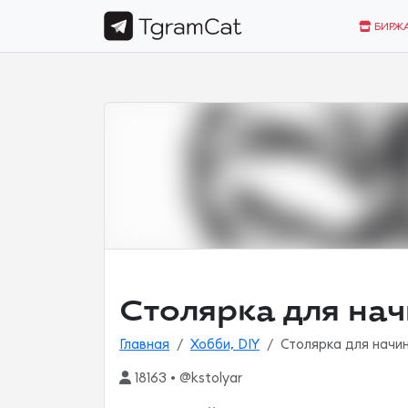
БИРЖ
Столярка для на
Главная
Хобби, DIY
Столярка для нач
18163 • @kstolyar