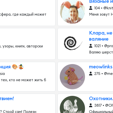
Вязаные и
104 • @kni
сфера, где каждый может
Меня зовут Н
Клара, не
валяние
1021 • @pro
 узоры, книги, авторски
Валяю шерсть
енция 🎨🤹
meowlink
sia
275 • @me
тех, кто не может жить б
твием!
Охотники
3817 • @Oh
? Строй сам! Полезн
Официальный