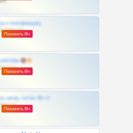
ват
рш и онлифанщиц
@MILKPRIVATES39BOT
Показать 18+
 | ШКОДЫ 🔞🔥
@OPLATAPODPSK1BOT
Показать 18+
к, шкод, теток, 18+ тг
@DARK15FLOWSBOT
Показать 18+