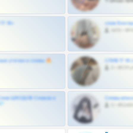
Тг шкоды при
Г 18+
слив блоге
4675 •
ные утечки и сливы 🔥
СЛИВ ТГ 18
0 •
Слив ШКОДОВ Сливов и
Сливы вписо
💎
0 •