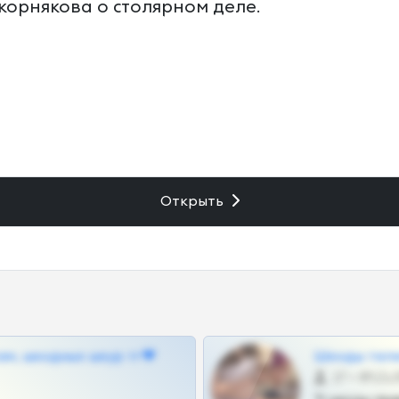
орнякова о столярном деле.
Открыть
ам, шкодных шкур тг❤
Шкоды теле
27 •