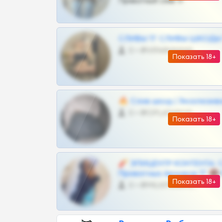
Приватный слив тг
СЛИВЫ ТГ СЛИВЫ ШКОДЫ Т
0 •
@VIPARHIVS55BOT
Показать 18+
🔥 Слив шкод | Эксклюзив
0 •
@OPLATAPODPSK1BOT
Показать 18+
🧨 ЭПИЦЕНТР КОНТЕНТА: 
Приватных Архивов ТГ 🔞
Показать 18+
0 •
@MILKPRIVATES39BOT