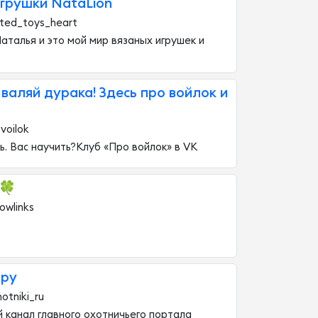
грушки NataLion
tted_toys_heart
аталья и это мой мир вязаных игрушек и
 валяй дурака! Здесь про войлок и
voilok
. Вас научить?Клуб «Про войлок» в VK
s🍀
owlinks
.ру
otniki_ru
 канал главного охотничьего портала