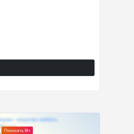
грам - искуство любить
@SZu3ll3sCatt_bot
Показать 18+