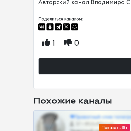
Авторский канал Владимира Ск
Поделиться каналом:
1
0
Похожие каналы
❤Приватный слив телегр
57 •
@SZu3ll3sCatt_bot
Показать 18+