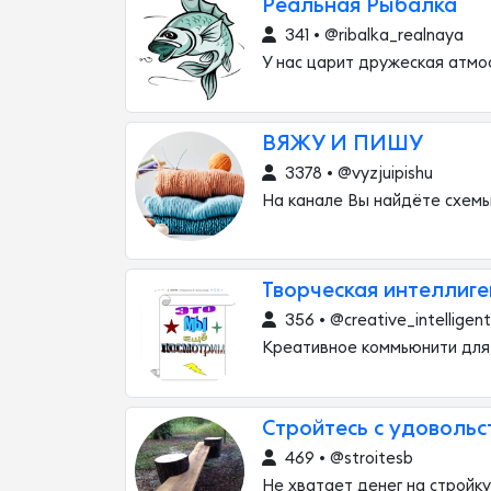
Реальная Рыбалка
341 • @ribalka_realnaya
У нас царит дружеская атмо
ВЯЖУ И ПИШУ
3378 • @vyzjuipishu
На канале Вы найдёте схемы,
Творческая интеллиг
356 • @creative_intelligent
Креативное коммьюнити для 
Стройтесь с удовольс
469 • @stroitesb
Не хватает денег на стройку