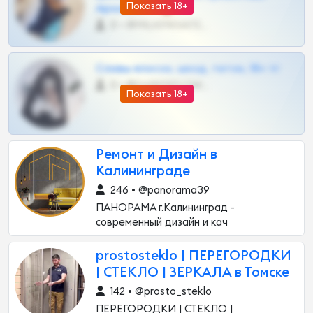
Показать 18+
Архивов ТГ 🔞💎
0 •
@MILKPRIVATES39BOT
Сливы вписок, шкод, теток, 18+ тг
0 •
@DARK15FLOWSBOT
Показать 18+
Ремонт и Дизайн в
Калининграде
246 • @panorama39
ПАНОРАМА г.Калининград -
современный дизайн и кач
prostosteklo | ПЕРЕГОРОДКИ
| СТЕКЛО | ЗЕРКАЛА в Томске
142 • @prosto_steklo
ПЕРЕГОРОДКИ | СТЕКЛО |