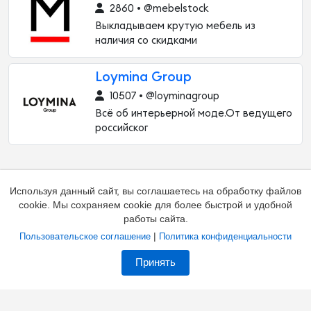
2860 • @mebelstock
Выкладываем крутую мебель из
наличия со скидками
Loymina Group
10507 • @loyminagroup
Всё об интерьерной моде.От ведущего
российског
Используя данный сайт, вы соглашаетесь на обработку файлов
cookie. Мы сохраняем cookie для более быстрой и удобной
работы сайта.
|
Пользовательское соглашение
Политика конфиденциальности
Добавить канал
Контакты
Жалоба на канал
Принять
Владельцам каналов
Соглашение
Политика