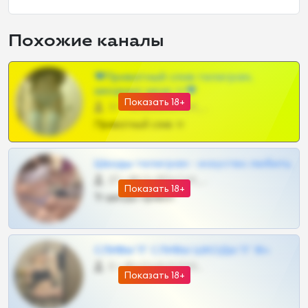
Похожие каналы
❤Приватный слив телеграм,
шкодных шкур тг❤
Показать 18+
57 •
@SZu3ll3sCatt_bot
Приватный слив тг
Шкоды телеграм - искуство любить
27 •
@SZu3ll3sCatt_bot
Показать 18+
Тг шкоды приват
СЛИВЫ ТГ СЛИВЫ ШКОДЫ ТГ 18+
0 •
@VIPARHIVS55BOT
Показать 18+