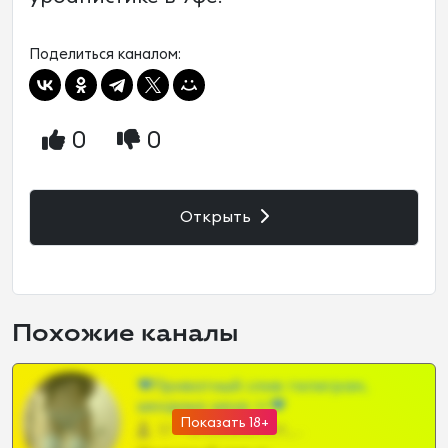
Поделиться каналом:
0
0
Открыть
Похожие каналы
❤Приватный слив телеграм,
шкодных шкур тг❤
Показать 18+
57 •
@SZu3ll3sCatt_bot