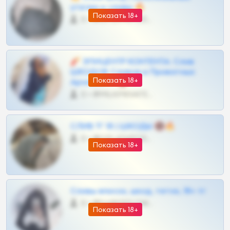
утечки и сливы 🔥
Показать 18+
0 •
@OPLATAPODPSK1BOT
🧨 ЭПИЦЕНТР КОНТЕНТА: Слив
ШКОДОВ Сливов и Приватных
Показать 18+
Архивов ТГ 🔞💎
0 •
@MILKPRIVATES39BOT
СЛИВ ТГ 18 | ШКОДЫ 🔞🔥
0 •
@OPLATAPODPSK1BOT
Показать 18+
Сливы вписок, шкод, теток, 18+ тг
0 •
@DARK15FLOWSBOT
Показать 18+