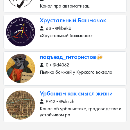
Канал про автоматизац
Хрустальный Башмачок
68 • @hbekb
«Хрустальный башмачок»
подъезд_гитаристов🍻
0 • @d4062
Пьянка бомжей у Курского вокзала
Урбанизм как смысл жизни
9742 • @ukszh
Канал об урбанистике, градоводстве и
устойчивом ра