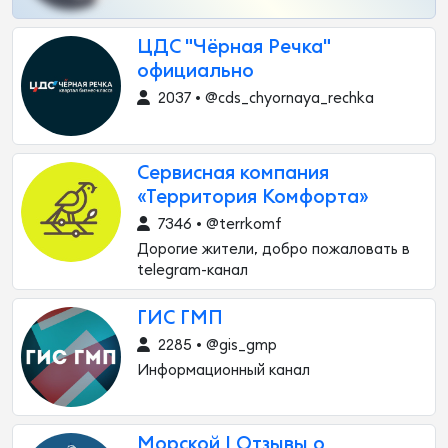
ЦДС "Чёрная Речка"
официально
2037 • @cds_chyornaya_rechka
Сервисная компания
«Территория Комфорта»
7346 • @terrkomf
Дорогие жители, добро пожаловать в
telegram-канал
ГИС ГМП
2285 • @gis_gmp
Информационный канал
Морской | Отзывы о