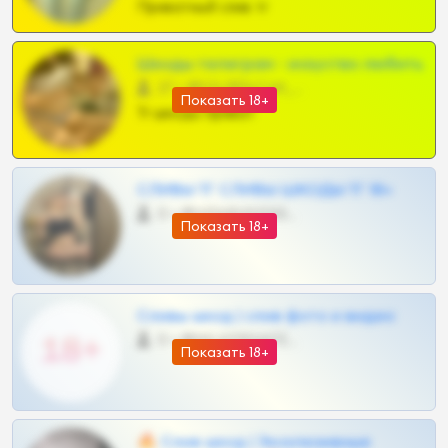
Приватный слив тг
Шкоды телеграм - искуство любить
27 •
@SZu3ll3sCatt_bot
Показать 18+
Тг шкоды приват
СЛИВЫ ТГ СЛИВЫ ШКОДЫ ТГ 18+
0 •
@VIPARHIVS55BOT
Показать 18+
Сливы шкод | слив фото и видео
0 •
@MILKPRIVATES39BOT
Показать 18+
🔥 Слив шкод | Эксклюзивные