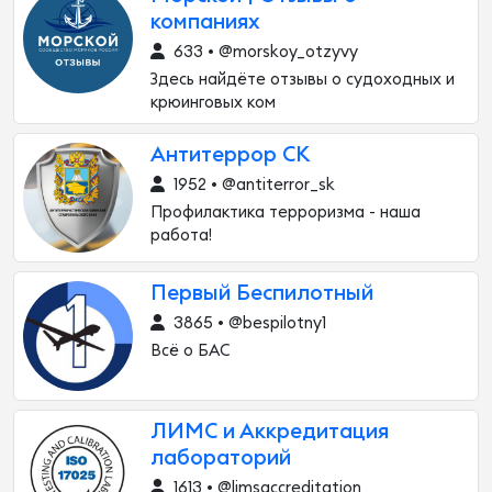
компаниях
633 • @morskoy_otzyvy
Здесь найдёте отзывы о судоходных и
крюинговых ком
Антитеррор СК
1952 • @antiterror_sk
Профилактика терроризма - наша
работа!
Первый Беспилотный
3865 • @bespilotny1
Всё о БАС
ЛИМС и Аккредитация
лабораторий
1613 • @limsaccreditation