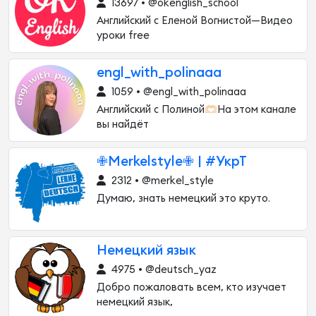
13697 • @okenglish_school
Английский с Еленой Вогнистой—Видео
уроки free
engl_with_polinaaa
1059 • @engl_with_polinaaa
Английский с Полиной🫶🏻На этом канале
вы найдёт
✙Merkelstyle✙ | #УкрТ
2312 • @merkel_style
Думаю, знать немецкий это круто.
Немецкий язык
4975 • @deutsch_yaz
Добро пожаловать всем, кто изучает
немецкий язык,