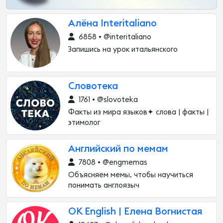
Алёна Interitaliano
6858 • @interitaliano
Запишись на урок итальянского
Cловотека
1761 • @slovoteka
Факты из мира языков✦ слова | факты |
этимолог
Английский по мемам
7808 • @engmemas
Объясняем мемы, чтобы научиться
понимать англоязыч
OK English | Елена Вогнистая