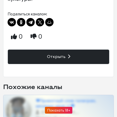
Поделиться каналом:
0
0
Открыть
Похожие каналы
❤Приватный слив телеграм,
шкодных шкур тг❤
Показать 18+
57 •
@SZu3ll3sCatt_bot