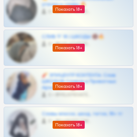
утечки и сливы 🔥
Показать 18+
0 •
@OPLATAPODPSK1BOT
СЛИВ ТГ 18 | ШКОДЫ 🔞🔥
0 •
@OPLATAPODPSK1BOT
Показать 18+
🧨 ЭПИЦЕНТР КОНТЕНТА: Слив
ШКОДОВ Сливов и Приватных
Показать 18+
Архивов ТГ 🔞💎
0 •
@MILKPRIVATES39BOT
Сливы вписок, шкод, теток, 18+ тг
0 •
@DARK15FLOWSBOT
Показать 18+