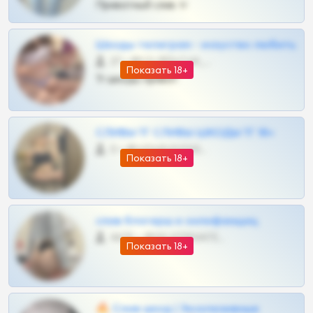
Приватный слив тг
Шкоды телеграм - искуство любить
27 •
@SZu3ll3sCatt_bot
Показать 18+
Тг шкоды приват
СЛИВЫ ТГ СЛИВЫ ШКОДЫ ТГ 18+
0 •
@VIPARHIVS55BOT
Показать 18+
слив блогерш и онлифанщиц
4675 •
@MILKPRIVATES39BOT
Показать 18+
🔥 Слив шкод | Эксклюзивные