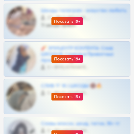
Шкоды телеграм - искуство любить
27 •
@SZu3ll3sCatt_bot
Показать 18+
Тг шкоды приват
🧨 ЭПИЦЕНТР КОНТЕНТА: Слив
ШКОДОВ Сливов и Приватных
Показать 18+
Архивов ТГ 🔞💎
0 •
@MILKPRIVATES39BOT
СЛИВ ТГ 18 | ШКОДЫ 🔞🔥
0 •
@OPLATAPODPSK1BOT
Показать 18+
Сливы вписок, шкод, теток, 18+ тг
0 •
@DARK15FLOWSBOT