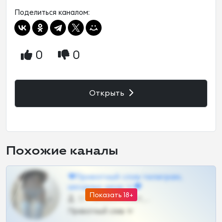
Поделиться каналом:
0
0
Открыть
Похожие каналы
❤Приватный слив телеграм,
шкодных шкур тг❤
Показать 18+
57 •
@SZu3ll3sCatt_bot
Приватный слив тг