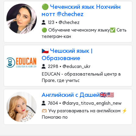
🟢 Чеченский язык Нохчийн
мотт @chechez
123 • @chechez
🟢 Обучение чеченскому языку✅ Сеть
телеграм-кан
🇨🇿 Чешский язык |
Образование
2298 • @educan_ukr
EDUCAN - образовательный центр в
Праге, где учитьс
Английский с Дашей🇬🇧🇺🇸
7604 • @darya_titova_english_new
🫶🏼 Учу разговаривать на английском ⚡️
Помогаю по