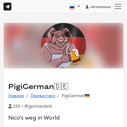
Авторизация
PigiGerman🇩🇪
Главная
Лингвистика
PigiGerman🇩🇪
259 • @germande14
Nico's weg in World