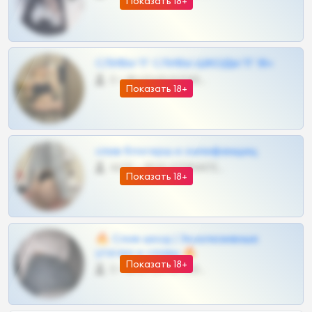
Показать 18+
СЛИВЫ ТГ СЛИВЫ ШКОДЫ ТГ 18+
0 •
@VIPARHIVS55BOT
Показать 18+
слив блогерш и онлифанщиц
4675 •
@MILKPRIVATES39BOT
Показать 18+
🔥 Слив шкод | Эксклюзивные
утечки и сливы 🔥
Показать 18+
0 •
@OPLATAPODPSK1BOT