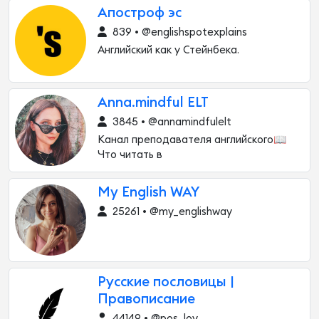
Апостроф эс
839 • @englishspotexplains
Английский как у Стейнбека.
Anna.mindful ELT
3845 • @annamindfulelt
Канал преподавателя английского📖
Что читать в
My English WAY
25261 • @my_englishway
Русские пословицы |
Правописание
44149 • @pos_lov