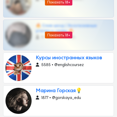
Показать 18+
🔥 Слив шкод | Эксклюзивные
утечки и сливы 🔥
Показать 18+
0 •
@OPLATAPODPSK1BOT
Курсы иностранных языков
5585 • @englishcoursez
Марина Горская💡
1877 • @gorskaya_edu