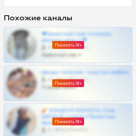
Похожие каналы
❤Приватный слив телеграм,
шкодных шкур тг❤
Показать 18+
57 •
@SZu3ll3sCatt_bot
Приватный слив тг
Шкоды телеграм - искуство любить
27 •
@SZu3ll3sCatt_bot
Показать 18+
Тг шкоды приват
🧨 ЭПИЦЕНТР КОНТЕНТА: Слив
ШКОДОВ Сливов и Приватных
Показать 18+
Архивов ТГ 🔞💎
0 •
@MILKPRIVATES39BOT