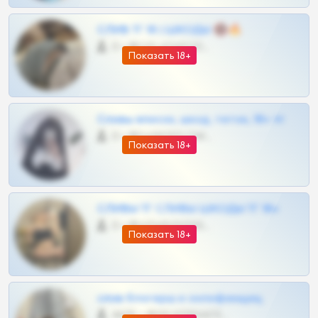
СЛИВ ТГ 18 | ШКОДЫ 🔞🔥
0 •
@OPLATAPODPSK1BOT
Показать 18+
Сливы вписок, шкод, теток, 18+ тг
0 •
@DARK15FLOWSBOT
Показать 18+
СЛИВЫ ТГ СЛИВЫ ШКОДЫ ТГ 18+
0 •
@VIPARHIVS55BOT
Показать 18+
слив блогерш и онлифанщиц
4675 •
@MILKPRIVATES39BOT