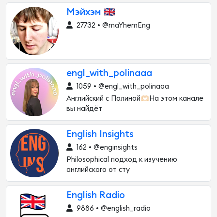
Мэйхэм 🇬🇧
27732 • @maYhemEng
engl_with_polinaaa
1059 • @engl_with_polinaaa
Английский с Полиной🫶🏻На этом канале
вы найдёт
English Insights
162 • @enginsights
Philosophical подход к изучению
английского от сту
English Radio
9886 • @english_radio