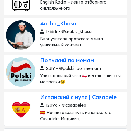
English Radio – лента отборного
англоязычного
Arabic_Khasu
17585 • @arabic_khasu
Блог учителя арабского языка-
уникальный контент
Польский по мемам
2319 • @polski_po_memam
Учить польский язык🇵🇱 весело - листая
мемасики😉
Испанский с нуля | Casadele
12098 • @casadelea1
🇪🇸 Начните ваш путь испанского с
Casadele: Индивид