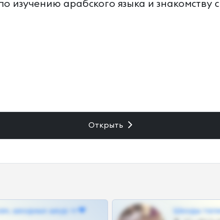
изучению арабского языка и знакомству с к
Открыть
ам, шкодных шкур тг❤
Шкоды теле