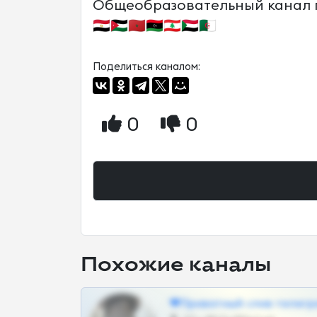
Общеобразовательный канал по 
🇪🇬🇯🇴🇲🇦🇱🇾🇱🇧🇸🇩🇩🇿
Поделиться каналом:
0
0
Похожие каналы
❤Приватный слив телегр