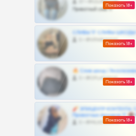
57 •
@SZu3ll3sCatt_bot
Показать 18+
Приватный слив тг
СЛИВЫ ТГ СЛИВЫ ШКОДЫ Т
0 •
@VIPARHIVS55BOT
Показать 18+
🔥 Слив шкод | Эксклюзив
0 •
@OPLATAPODPSK1BOT
Показать 18+
🧨 ЭПИЦЕНТР КОНТЕНТА: 
Приватных Архивов ТГ 🔞
Показать 18+
0 •
@MILKPRIVATES39BOT