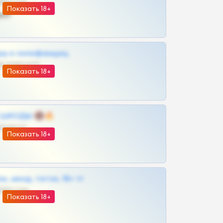
@SZu3ll3sCatt_bot
Показать 18+
ват
рш и онлифанщиц
@MILKPRIVATES39BOT
Показать 18+
 | ШКОДЫ 🔞🔥
@OPLATAPODPSK1BOT
Показать 18+
к, шкод, теток, 18+ тг
@DARK15FLOWSBOT
Показать 18+