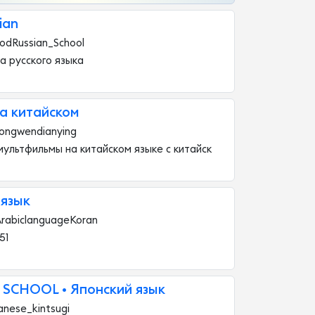
ian
odRussian_School
а русского языка
а китайском
ongwendianying
ультфильмы на китайском языке с китайск
 язык
rabiclanguageKoran
51
 SCHOOL • Японский язык
anese_kintsugi