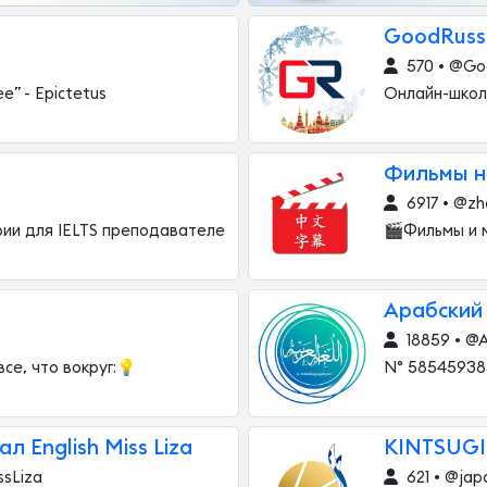
GoodRuss
570 • @Go
e” - Epictetus
Онлайн-школ
Фильмы н
6917 • @zh
и для IELTS преподавателе
🎬Фильмы и м
Арабский
18859 • @A
все, что вокруг:💡
N° 58545938
 English Miss Liza
KINTSUGI
ssLiza
621 • @jap