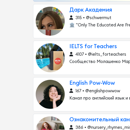
Дарк Академия
315 • @schwermut
🏛 “Only The Educated Are Fre
IELTS for Teachers
4107 • @ielts_forteachers
Сообщество Молашенко Мари
English Pow-Wow
167 • @englishpowwow
Канал про английский язык и 
Ознакомительный канал
386 • @nursery_rhymes_mi