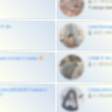
27 •
Тг шкоды при
Г 18+
слив блоге
4675 •
ные утечки и сливы 🔥
СЛИВ ТГ 18
0 •
Слив ШКОДОВ Сливов и
Сливы вписо
💎
0 •