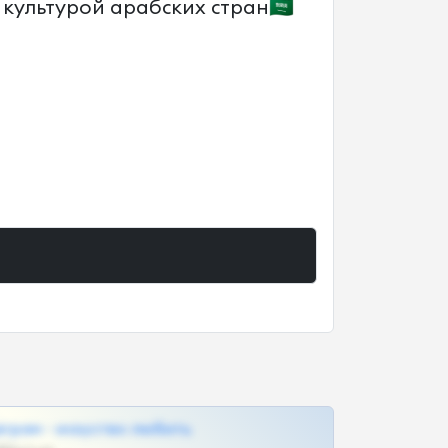
ультурой арабских стран🇸🇦
грам - искуство любить