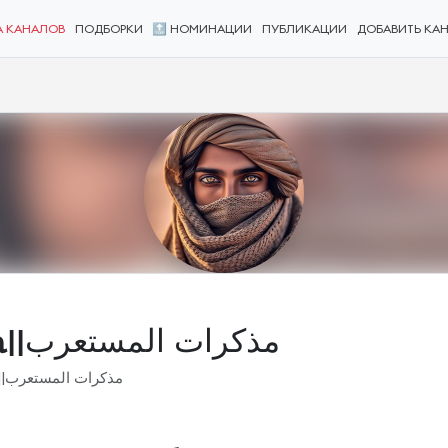
А КАНАЛОВ
ПОДБОРКИ
🔝 НОМИНАЦИИ
ПУБЛИКАЦИИ
ДОБАВИТЬ КА
Записки арабиста||مذكرات المستعرب
Записки арабиста||مذكرات المستعرب