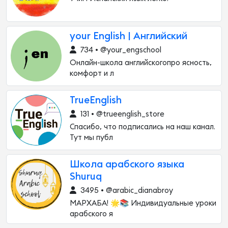
your English | Английский
734 • @your_engschool
Онлайн-школа английскогопро ясность,
комфорт и л
TrueEnglish
131 • @trueenglish_store
Спасибо, что подписались на наш канал.
Тут мы публ
Школа арабского языка
Shuruq
3495 • @arabic_dianabroy
МАРХАБА! 🌟📚 Индивидуальные уроки
арабского я