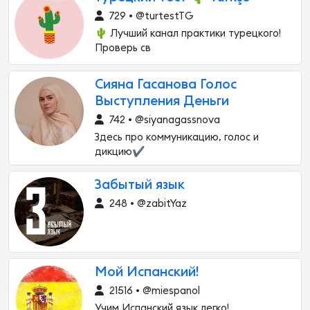
729 • @turtestTG
🌵 Лучший канал практики турецкого!
Проверь св
Сияна Гасанова Голос
Выступления Деньги
742 • @siyanagassnova
Здесь про коммуникацию, голос и
дикцию✔️
Забытый язык
248 • @zabitYaz
Мой Испанский!
21516 • @miespanol
Учим Испанский язык легко!