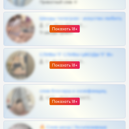
Приватный слив тг
Шкоды телеграм - искуство любить
27 •
@SZu3ll3sCatt_bot
Показать 18+
Тг шкоды приват
СЛИВЫ ТГ СЛИВЫ ШКОДЫ ТГ 18+
0 •
@VIPARHIVS55BOT
Показать 18+
слив блогерш и онлифанщиц
4675 •
@MILKPRIVATES39BOT
Показать 18+
🔥 Слив шкод | Эксклюзивные