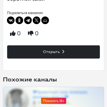
Поделиться каналом:
0
0
Открыть
Похожие каналы
❤Приватный слив телеграм,
шкодных шкур тг❤
Показать 18+
57 •
@SZu3ll3sCatt_bot