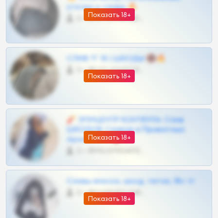
утечки и сливы 🔥
Показать 18+
0 •
@OPLATAPODPSK1BOT
СЛИВ ТГ 18 | ШКОДЫ 🔞🔥
0 •
@OPLATAPODPSK1BOT
Показать 18+
🧨 ЭПИЦЕНТР КОНТЕНТА: Слив
ШКОДОВ Сливов и Приватных
Показать 18+
Архивов ТГ 🔞💎
0 •
@MILKPRIVATES39BOT
Сливы вписок, шкод, теток, 18+ тг
0 •
@DARK15FLOWSBOT
Показать 18+