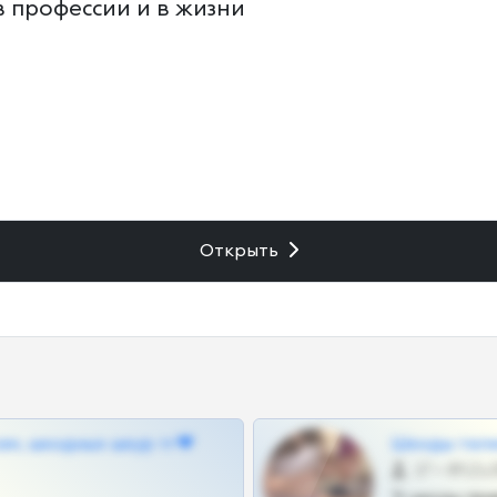
в профессии и в жизни
Открыть
ам, шкодных шкур тг❤
Шкоды теле
27 •