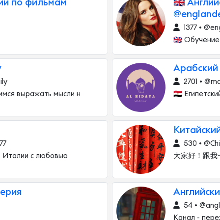
кий по фильмам
🇬🇧 Англи
@england
1377 • @en
🇬🇧 Обучени
y
Арабский 
ily
2701 • @ma
чимся выражать мысли н
🇪🇬 Египетс
Китайский
77
530 • @Ch
об Италии с любовью
大家好！跟我一起学习
лерия
Английски
54 • @angli
Канал - пер