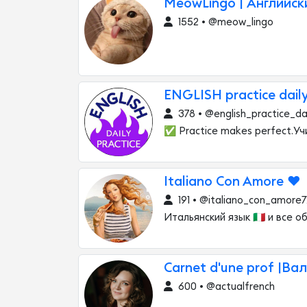
MeowLingo | Английс
1552 • @meow_lingo
ENGLISH practice dail
378 • @english_practice_da
✅ Practice makes perfect.У
Italiano Con Amore ♥️
191 • @italiano_con_amore7
Итальянский язык 🇮🇹 и все 
Carnet d'une prof |Ва
600 • @actualfrench