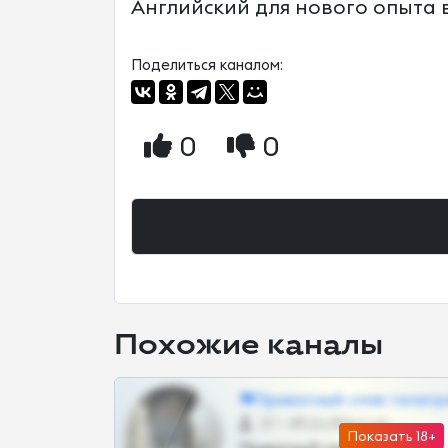
Английский для нового опыта 
Поделиться каналом:
0
0
Похожие каналы
❤Приватный слив телегр
57 •
@SZu3ll3sCatt_bot
Показать 18+