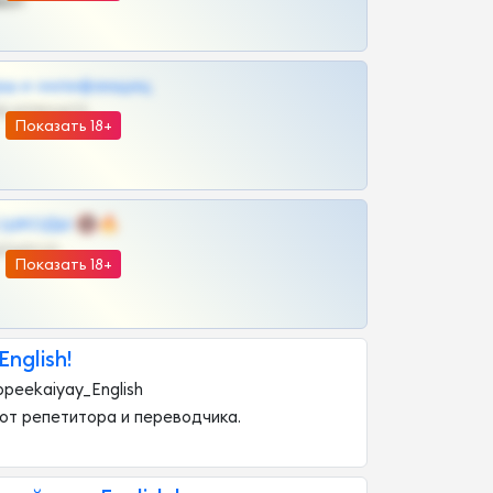
ват
рш и онлифанщиц
@MILKPRIVATES39BOT
Показать 18+
 | ШКОДЫ 🔞🔥
@OPLATAPODPSK1BOT
Показать 18+
English!
ppeekaiyay_English
h от репетитора и переводчика.