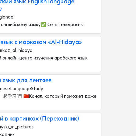
йский язык English language
e
glande
е английскому языку✅ Сеть телеграм-к
язык с марказом «Al-Hidaya»
rkaz_al_hidaya
кий онлайн-центр изучения арабского язык
 язык для лентяев
ineseLanguageStudy
吧! 🇨🇳Канал, который поможет даже
й в картинках (Переходник)
yski_in_pictures
еходник