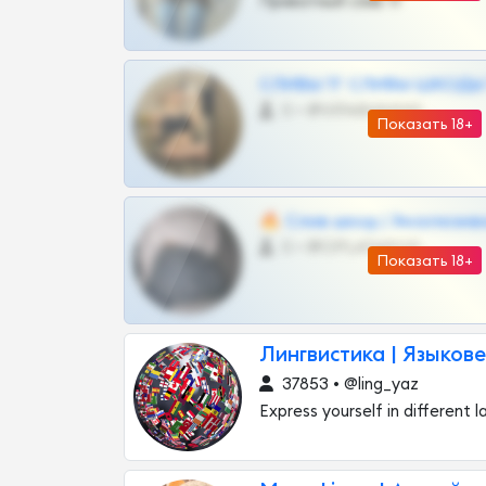
Приватный слив тг
СЛИВЫ ТГ СЛИВЫ ШКОДЫ Т
0 •
@VIPARHIVS55BOT
Показать 18+
🔥 Слив шкод | Эксклюзив
0 •
@OPLATAPODPSK1BOT
Показать 18+
Лингвистика | Языков
37853 • @ling_yaz
Express yourself in different