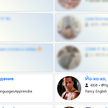
Тг шкоды при
Г 18+
слив блоге
4675 •
ные утечки и сливы 🔥
СЛИВ ТГ 18
0 •
едение
Йо-хо-хо, 
4108 • @Yi
 languagesApprendre
Fancy Englis