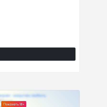
грам - искуство любить
@SZu3ll3sCatt_bot
Показать 18+