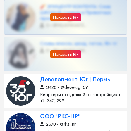
🧨 ЭПИЦЕНТР КОНТЕНТА: Слив
ШКОДОВ Сливов и Приватных
Показать 18+
Архивов ТГ 🔞💎
0 •
@MILKPRIVATES39BOT
Сливы вписок, шкод, теток, 18+ тг
0 •
@DARK15FLOWSBOT
Показать 18+
Девелопмент-Юг | Пермь
3428 • @develug_59
Квартиры с отделкой от застройщика
+7 (342) 299-
ООО "РКС-НР"
2570 • @rks_nr