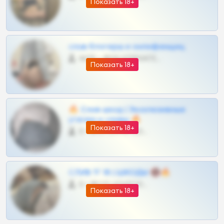
Показать 18+
слив блогерш и онлифанщиц
4675 •
@MILKPRIVATES39BOT
Показать 18+
🔥 Слив шкод | Эксклюзивные
утечки и сливы 🔥
Показать 18+
0 •
@OPLATAPODPSK1BOT
СЛИВ ТГ 18 | ШКОДЫ 🔞🔥
0 •
@OPLATAPODPSK1BOT
Показать 18+