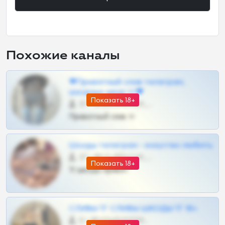
Похожие каналы
❤Приватный слив телеграм,
шкодных шкур тг❤
Показать 18+
57 •
@SZu3ll3sCatt_bot
Приватный слив тг
Шкоды телеграм - искуство любить
27 •
@SZu3ll3sCatt_bot
Показать 18+
Тг шкоды приват
СЛИВЫ ТГ СЛИВЫ ШКОДЫ ТГ 18+
0 •
@VIPARHIVS55BOT