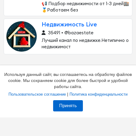
📢 Подбор недвижимости от 1-3 дней🏬
🥇Работаем без
Недвижимость Live
35491 • @bazaestate
Лучший канал по недвижке.Нетипично о
недвижимост
Используя данный сайт, вы соглашаетесь на обработку файлов
cookie. Мы сохраняем cookie для более быстрой и удобной
работы сайта.
|
Пользовательское соглашение
Политика конфиденциальности
Добавить канал
Контакты
Жалоба на канал
Принять
Владельцам каналов
Соглашение
Политика
О каталоге
Зал славы