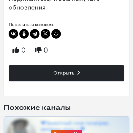
обновления!
Поделиться каналом:
0
0
Открыть
Похожие каналы
❤Приватный слив телеграм,
шкодных шкур тг❤