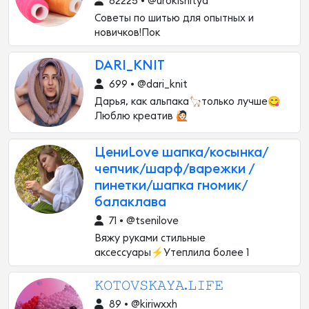
82225 • @urokishitya
Советы по шитью для опытных и
новичков!Пок
DARI_KNIT
699 • @dari_knit
Дарья, как альпака🦙только лучше😋
Люблю креатив 🙋🏻
ЦениLove шапка/косынка/
чепчик/шарф/варежки /
пинетки/шапка гномик/
балаклава
71 • @tsenilove
Вяжу руками стильные
аксессуары⚡Утеплила более 1
𝙺𝙾𝚃𝙾𝚅𝚂𝙺𝙰𝚈𝙰.𝙻𝙸𝙵𝙴
89 • @kiriwxxh