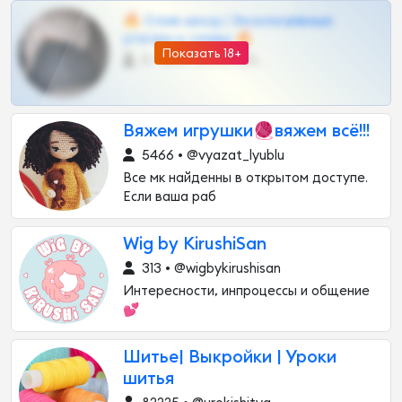
🔥 Слив шкод | Эксклюзивные
утечки и сливы 🔥
Показать 18+
0 •
@OPLATAPODPSK1BOT
Вяжем игрушки🧶вяжем всё!!!
5466 • @vyazat_lyublu
Все мк найденны в открытом доступе.
Если ваша раб
Wig by KirushiSan
313 • @wigbykirushisan
Интересности, инпроцессы и общение
💕
Шитье| Выкройки | Уроки
шитья