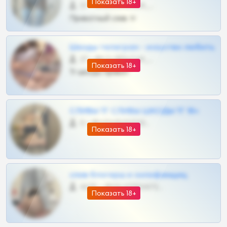
Показать 18+
57 •
@SZu3ll3sCatt_bot
Приватный слив тг
Шкоды телеграм - искуство любить
27 •
@SZu3ll3sCatt_bot
Показать 18+
Тг шкоды приват
СЛИВЫ ТГ СЛИВЫ ШКОДЫ ТГ 18+
0 •
@VIPARHIVS55BOT
Показать 18+
слив блогерш и онлифанщиц
4675 •
@MILKPRIVATES39BOT
Показать 18+