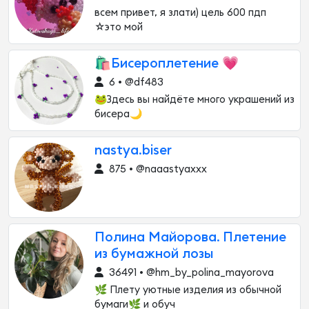
всем привет, я злати) цель 600 пдп
☆это мой
🛍️Бисероплетение 💗
6 • @df483
🐸Здесь вы найдёте много украшений из
бисера🌙
nastya.biser
875 • @naaastyaxxx
Полина Майорова. Плетение
из бумажной лозы
36491 • @hm_by_polina_mayorova
🌿 Плету уютные изделия из обычной
бумаги🌿 и обуч