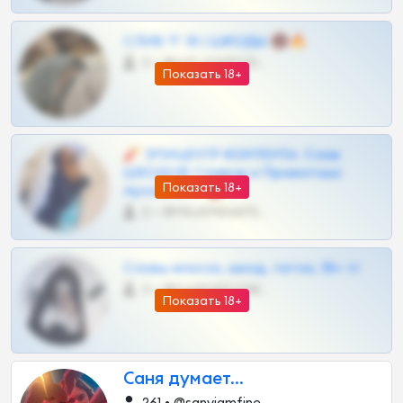
СЛИВ ТГ 18 | ШКОДЫ 🔞🔥
0 •
@OPLATAPODPSK1BOT
Показать 18+
🧨 ЭПИЦЕНТР КОНТЕНТА: Слив
ШКОДОВ Сливов и Приватных
Показать 18+
Архивов ТГ 🔞💎
0 •
@MILKPRIVATES39BOT
Сливы вписок, шкод, теток, 18+ тг
0 •
@DARK15FLOWSBOT
Показать 18+
Саня думает...