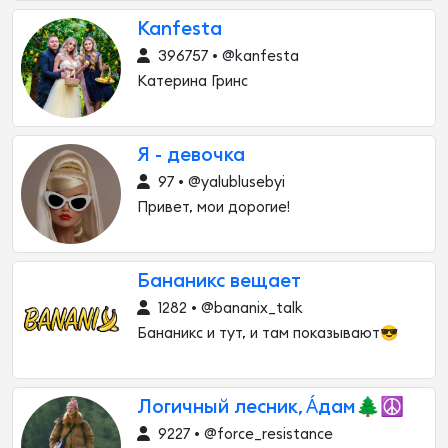
Kanfesta
396757 • @kanfesta
Катерина Гринс
Я - девочка
97 • @yalublusebyi
Привет, мои дорогие!
Бананикс вещает
1282 • @bananix_talk
Бананикс и тут, и там показывают😎
Логичный лесник, А́дам🌲☮️
9227 • @force_resistance