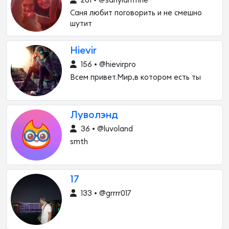
261 • @sanyiamfine
Саня любит поговорить и не смешно
шутит
Hievir
156 • @hievirpro
Всем привет.Мир,в котором есть ты
Луволэнд
36 • @luvoland
smth
17
133 • @grrrr017