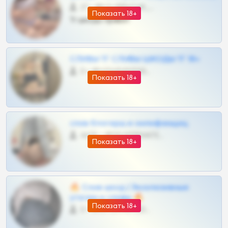
27 •
@SZu3ll3sCatt_bot
Показать 18+
Тг шкоды приват
СЛИВЫ ТГ СЛИВЫ ШКОДЫ ТГ 18+
0 •
@VIPARHIVS55BOT
Показать 18+
слив блогерш и онлифанщиц
4675 •
@MILKPRIVATES39BOT
Показать 18+
🔥 Слив шкод | Эксклюзивные
утечки и сливы 🔥
Показать 18+
0 •
@OPLATAPODPSK1BOT