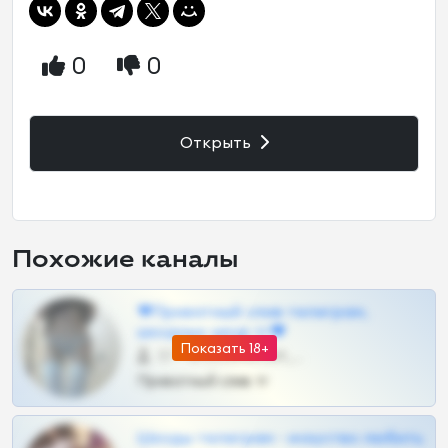
0
0
Открыть
Похожие каналы
❤Приватный слив телеграм,
шкодных шкур тг❤
Показать 18+
57 •
@SZu3ll3sCatt_bot
Приватный слив тг
Шкоды телеграм - искуство любить