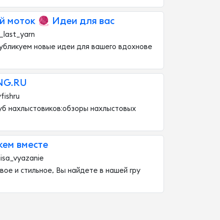
й моток 🧶 Идеи для вас
_last_yarn
убликуем новые идеи для вашего вдохнове
ING.RU
fishru
уб нахлыстовиков:обзоры нахлыстовых
жем вместе
nisa_vyazanie
вое и стильное, Вы найдете в нашей гру