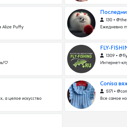
Последни
130 • @the
 Alize Puffy
Ежедневно п
FLY-FISH
1309 • @fly
нь!♡
Интернет-кл
Conisa вя
5171 • @co
х, а целое искусство
Все самое но