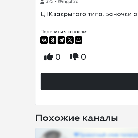
323 • @mgultra
ДТК закрытого типа. Баночки 
Поделиться каналом:
0
0
Похожие каналы
❤Приватный слив телегр