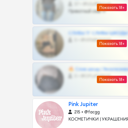
57 •
@SZu3ll3sCatt_bot
Показать 18+
Приватный слив тг
СЛИВЫ ТГ СЛИВЫ ШКОДЫ Т
0 •
@VIPARHIVS55BOT
Показать 18+
🔥 Слив шкод | Эксклюзив
0 •
@OPLATAPODPSK1BOT
Показать 18+
Pink Jupiter
215 • @facgg
КОСМЕТИЧКИ | УКРАШЕНИ