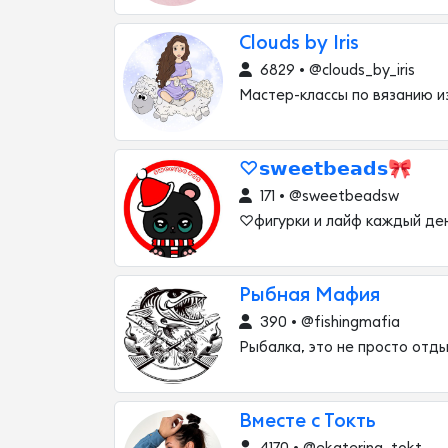
Clouds by Iris
6829 • @clouds_by_iris
Мастер-классы по вязанию из
♡𝘀𝘄𝗲𝗲𝘁𝗯𝗲𝗮𝗱𝘀🎀
171 • @sweetbeadsw
♡фигурки и лайф каждый де
Рыбная Мафия
390 • @fishingmafia
Рыбалка, это не просто отды
Вместе с Токть