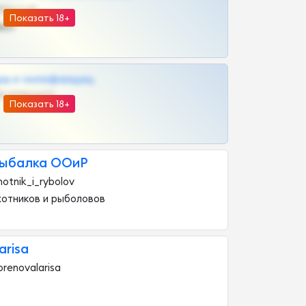
@SZu3ll3sCatt_bot
Показать 18+
ват
рш и онлифанщиц
@MILKPRIVATES39BOT
Показать 18+
рыбалка ООиР
otnik_i_rybolov
отников и рыболовов
arisa
renovalarisa