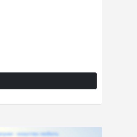
грам - искуство любить