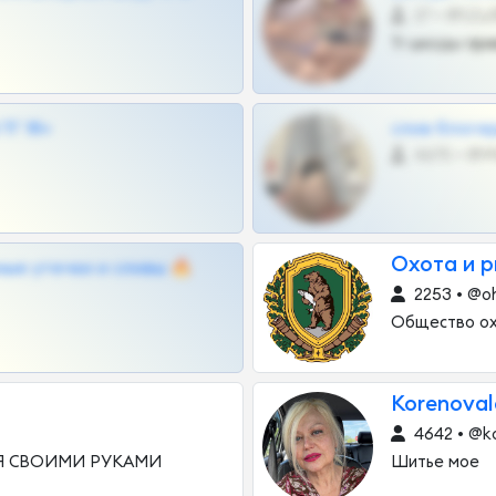
27 •
Тг шкоды при
Г 18+
слив блоге
4675 •
Охота и 
ные утечки и сливы 🔥
2253 • @oh
Общество ох
Korenoval
4642 • @ko
Я СВОИМИ РУКАМИ
Шитье мое