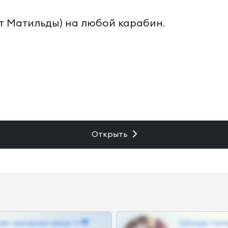
от Матильды) на любой карабин.
Открыть
ам, шкодных шкур тг❤
Шкоды теле