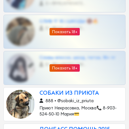
0 •
@MILKPRIVATES39BOT
СЛИВ ТГ 18 | ШКОДЫ 🔞🔥
0 •
@OPLATAPODPSK1BOT
Показать 18+
Сливы вписок, шкод, теток, 18+ тг
0 •
@DARK15FLOWSBOT
Показать 18+
СОБАКИ ИЗ ПРИЮТА
888 • @sobaki_iz_priuta
Приют Некрасовка, Москва📞 8-903-
524-50-10 Мария💳