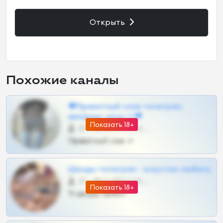
Открыть
Похожие каналы
❤Приватный слив телеграм,
шкодных шкур тг❤
Показать 18+
57 •
@SZu3ll3sCatt_bot
Приватный слив тг
Шкоды телеграм - искуство любить
27 •
@SZu3ll3sCatt_bot
Показать 18+
Тг шкоды приват