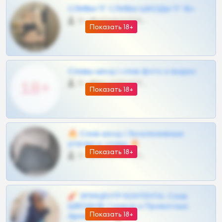
СЛИВЫ ТГ СЛИВЫ ШКОДЫ ТГ 18+
0 •
@VIPARHIVS55BOT
Показать 18+
Сливы шкод | слив фото и видео
0 •
@MILKPRIVATES39BOT
Показать 18+
🔥 Слив шкод | Эксклюзивные
утечки и сливы 🔥
Показать 18+
0 •
@OPLATAPODPSK1BOT
🧨 ЭПИЦЕНТР КОНТЕНТА: Слив
ШКОДОВ Сливов и Приватных
Показать 18+
Архивов ТГ 🔞💎