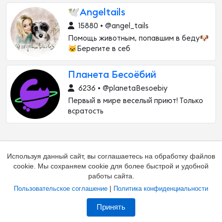
🕊️Angeltails
15880 • @angel_tails
Помощь животным, попавшим в беду🐶
🐱Берегите в себ
Планета Бесоёбий
6236 • @planetaBesoebiy
Первый в мире веселый приют! Только
всратость
Используя данный сайт, вы соглашаетесь на обработку файлов
cookie. Мы сохраняем cookie для более быстрой и удобной
работы сайта.
|
Пользовательское соглашение
Политика конфиденциальности
Добавить канал
Контакты
Жалоба на канал
Принять